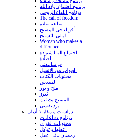
برنامج مسحة و شفاء
برنامج اجتماع اولاد الله
برنامج اللقاء الروحى
The call of freedom
ساعة صلاة
أقوياء فى المسيح
ليالي التسبيح
Woman who makes a
difference
اجتماع البابا شنودة
للصلاة
هو سامعنى
الجواب من الانجيل
محتويات الكتاب
المقدس
ملح و نور
كنوز
المسيح يشفيك
يرد نفسى
دراسات و مقارنة أديان
برنامج دفاعايات
محتويات القراّن
أعقلها و توكل
رمضان...فى عقل