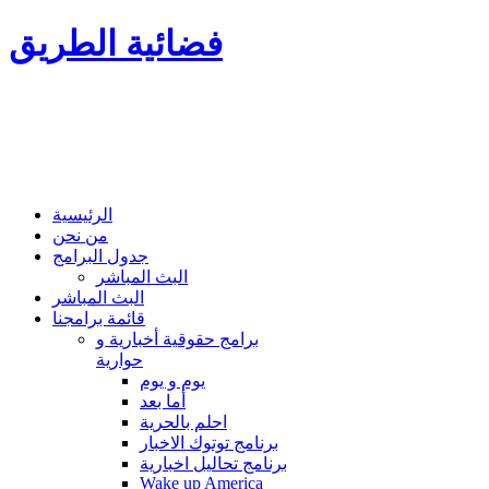
فضائية الطريق
الرئيسية
من نحن
جدول البرامج
البث المباشر
البث المباشر
قائمة برامجنا
برامج حقوقية أخبارية و
حوارية
يوم و يوم
أما بعد
احلم بالحرية
برنامج توتوك الاخبار
برنامج تحاليل اخبارية
Wake up America