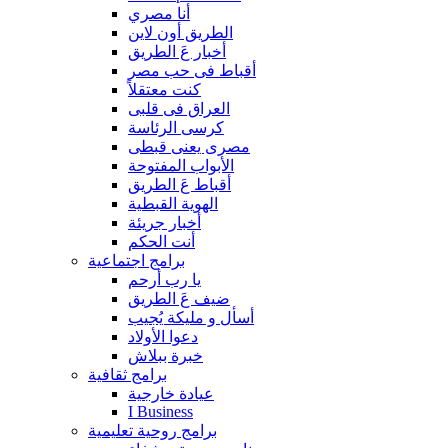
أنا مصري
الطريق أون لاين
أخبار عَ الطريق
أقباط فى حب مصر
كنت معتقلاً
العراق فى قلبى
كرسى الرئاسة
مصرى يعنى قبطى
الأبواب المفتوحة
أقباط عَ الطريق
الهوية القبطية
أخبار جريئة
أنت الحكم
برامج اجتماعية
يا رب أرحم
ضيف عَ الطريق
أسأل و مليكة يُجيب
دعوا الأولاد
خبرة ببلاش
برامج ثقافية
عيادة خارجية
I Business
برامج روحية تعليمية