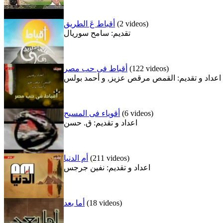
(2 videos)
أقباط عَ الطريق
تقديم: سامح سوريال
(122 videos)
أقباط فى حب مصر
اعداد و تقديم: القمص مرقص عزيز, و أحمد بولس
(6 videos)
أقوياء فى المسيح
اعداد و تقديم: ق. حسن
(211 videos)
أم الدنيا
اعداد و تقديم: نفين جرجس
(18 videos)
أما بعد