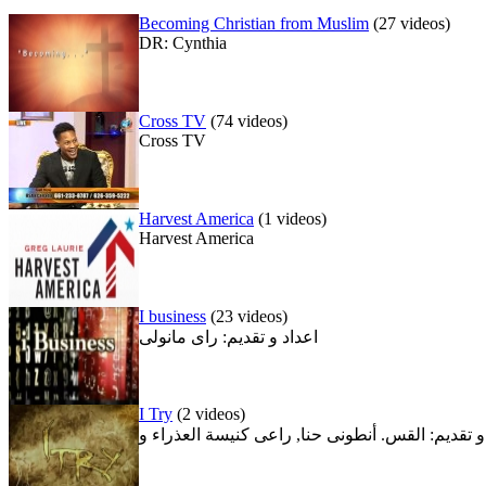
Becoming Christian from Muslim
(27 videos)
DR: Cynthia
Cross TV
(74 videos)
Cross TV
Harvest America
(1 videos)
Harvest America
I business
(23 videos)
اعداد و تقديم: راى مانولى
I Try
(2 videos)