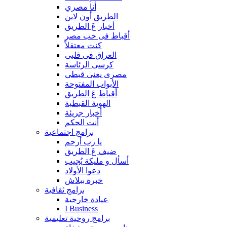
أنا مصري
الطريق أون لاين
أخبار عَ الطريق
أقباط فى حب مصر
كنت معتقلاً
العراق فى قلبى
كرسى الرئاسة
مصرى يعنى قبطى
الأبواب المفتوحة
أقباط عَ الطريق
الهوية القبطية
أخبار جريئة
أنت الحكم
برامج اجتماعية
يا رب أرحم
ضيف عَ الطريق
أسأل و مليكة يُجيب
دعوا الأولاد
خبرة ببلاش
برامج ثقافية
عيادة خارجية
I Business
برامج روحية تعليمية