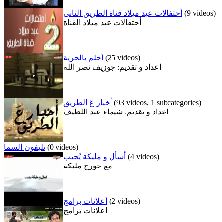
(9 videos)
أحتفالات عيد ميلاد قناة الطريق الثانى
أحتفالات عيد ميلاد القناة
(25 videos)
أحلم بالحرية
اعداد و تقديم: جوزيف نصر الله
(93 videos, 1 subcategories)
أخبار عَ الطريق
اعداد و تقديم: شيماء عبد اللطيف
(0 videos)
تليفون السما
(4 videos)
أسأل و مليكة يُجيب
مع جورج مليكة
(2 videos)
أعلانات برامج
اعلانات برامج