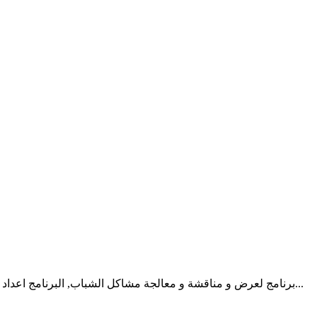
برنامج لعرض و مناقشة و معالجة مشاكل الشباب, البرنامج اعداد و تقديم: القس. أنطونى حنا, راعى كنيسة العذراء و...