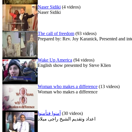
Naser Sidiki
(4 videos)
Naser Sidiki
The call of freedom
(93 videos)
Prepared by: Rev. Joy Karanick, Presented and i
Wake Up America
(94 videos)
English show presented by Steve Klien
Woman who makes a difference
(13 videos)
Woman who makes a difference
(30 videos)
آمنوا فتأمنوا
اعداد وتقديم الشيخ راجى ميلاد