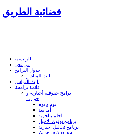
فضائية الطريق
الرئيسية
من نحن
جدول البرامج
البث المباشر
البث المباشر
قائمة برامجنا
برامج حقوقية أخبارية و
حوارية
يوم و يوم
أما بعد
احلم بالحرية
برنامج توتوك الاخبار
برنامج تحاليل اخبارية
Wake up America