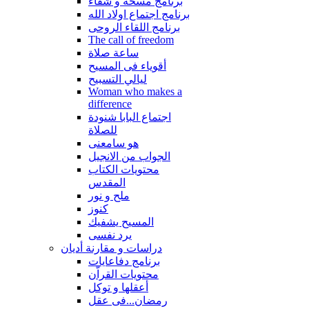
برنامج مسحة و شفاء
برنامج اجتماع اولاد الله
برنامج اللقاء الروحى
The call of freedom
ساعة صلاة
أقوياء فى المسيح
ليالي التسبيح
Woman who makes a
difference
اجتماع البابا شنودة
للصلاة
هو سامعنى
الجواب من الانجيل
محتويات الكتاب
المقدس
ملح و نور
كنوز
المسيح يشفيك
يرد نفسى
دراسات و مقارنة أديان
برنامج دفاعايات
محتويات القراّن
أعقلها و توكل
رمضان...فى عقل