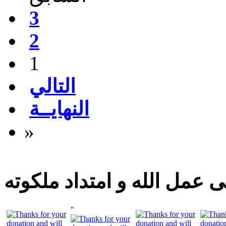
3
2
1
التالي
النهايــة
»
 عمل الله و امتداد ملكوته
"