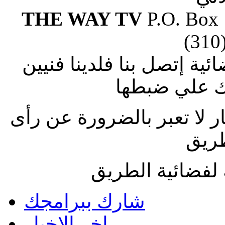
THE WAY TV
P.O. Box
(310
ة إتصل بنا فلدينا فنيين
 علي ضبطها
ار لا تعبر بالضرورة عن رأى
طريق
لفضائية الطريق
شارك ببرامجك
اخر الاخبار