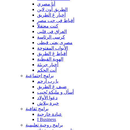
أنا مصري
الطريق أون لاين
أخبار عَ الطريق
أقباط فى حب مصر
كنت معتقلاً
العراق فى قلبى
كرسى الرئاسة
مصرى يعنى قبطى
الأبواب المفتوحة
أقباط عَ الطريق
الهوية القبطية
أخبار جريئة
أنت الحكم
برامج اجتماعية
يا رب أرحم
ضيف عَ الطريق
أسأل و مليكة يُجيب
دعوا الأولاد
خبرة ببلاش
برامج ثقافية
عيادة خارجية
I Business
برامج روحية تعليمية