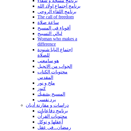
برنامج مسحة و شفاء
برنامج اجتماع اولاد الله
برنامج اللقاء الروحى
The call of freedom
ساعة صلاة
أقوياء فى المسيح
ليالي التسبيح
Woman who makes a
difference
اجتماع البابا شنودة
للصلاة
هو سامعنى
الجواب من الانجيل
محتويات الكتاب
المقدس
ملح و نور
كنوز
المسيح يشفيك
يرد نفسى
دراسات و مقارنة أديان
برنامج دفاعايات
محتويات القراّن
أعقلها و توكل
رمضان...فى عقل