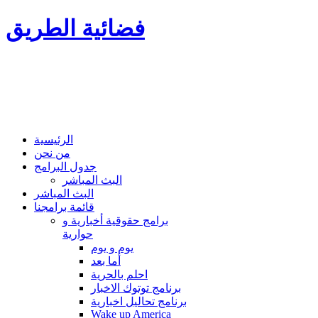
فضائية الطريق
الرئيسية
من نحن
جدول البرامج
البث المباشر
البث المباشر
قائمة برامجنا
برامج حقوقية أخبارية و
حوارية
يوم و يوم
أما بعد
احلم بالحرية
برنامج توتوك الاخبار
برنامج تحاليل اخبارية
Wake up America