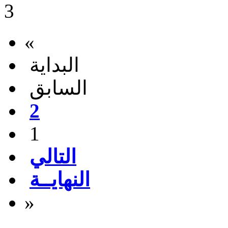
«
البداية
السابق
2
1
التالي
النهايــة
»