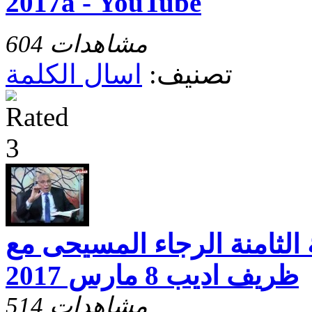
2017‬â - YouTube
604 مشاهدات
تصنيف:
اسال الكلمة
 الثامنة الرجاء المسيحى مع
ظريف اديب 8 مارس 2017
514 مشاهدات