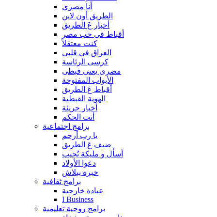
أنا مصري
الطريق أون لاين
أخبار عَ الطريق
أقباط فى حب مصر
كنت معتقلاً
العراق فى قلبى
كرسى الرئاسة
مصرى يعنى قبطى
الأبواب المفتوحة
أقباط عَ الطريق
الهوية القبطية
أخبار جريئة
أنت الحكم
برامج اجتماعية
يا رب أرحم
ضيف عَ الطريق
أسأل و مليكة يُجيب
دعوا الأولاد
خبرة ببلاش
برامج ثقافية
عيادة خارجية
I Business
برامج روحية تعليمية