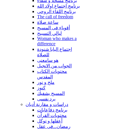
برنامج مسحة و شفاء
برنامج اجتماع اولاد الله
برنامج اللقاء الروحى
The call of freedom
ساعة صلاة
أقوياء فى المسيح
ليالي التسبيح
Woman who makes a
difference
اجتماع البابا شنودة
للصلاة
هو سامعنى
الجواب من الانجيل
محتويات الكتاب
المقدس
ملح و نور
كنوز
المسيح يشفيك
يرد نفسى
دراسات و مقارنة أديان
برنامج دفاعايات
محتويات القراّن
أعقلها و توكل
رمضان...فى عقل