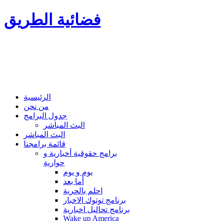
فضائية الطريق
الرئيسية
من نحن
جدول البرامج
البث المباشر
البث المباشر
قائمة برامجنا
برامج حقوقية أخبارية و
حوارية
يوم و يوم
أما بعد
احلم بالحرية
برنامج توتوك الاخبار
برنامج تحاليل اخبارية
Wake up America