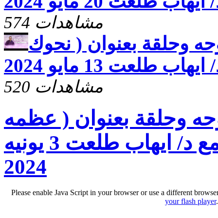
574 مشاهدات
حه وحلقة بعنوان ( نحوك
هاب طلعت 13 مايو 2024
520 مشاهدات
حه وحلقة بعنوان ( عظمه
الكتاب المقدس ) مع د/ ايهاب طلعت 3 يونيه
2024
Please enable Java Script in your browser or use a different browse
your flash player