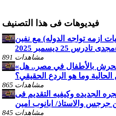
فيديوهات فى هذا التصنيف
طيات ازمه تواجه الدوله) مع نفين
درس 25 ديسمبر 2025
891 مشاهدات
«أم الدنيا» يفتح ملف التحرش بالأطفال في مصر.. هل
الحالية وما هو الردع الحقيقي؟
865 مشاهدات
لهجره الجديده وكيفيه التقديم فى
ن جرجس والاستاذ/ ابانوب امين
845 مشاهدات