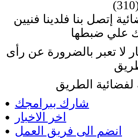
(310
ة إتصل بنا فلدينا فنيين
 علي ضبطها
ار لا تعبر بالضرورة عن رأى
طريق
لفضائية الطريق
شارك ببرامجك
اخر الاخبار
انضم الى فريق العمل