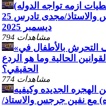
قبطيات ازمه تواجه الدوله)
مع نفين جرجس والاستاذ/مجدى تادرس 25
ديسمبر 2025
794 مشاهدات
«أم الدنيا» يفتح ملف التحرش بالأطفال في
وانين الحالية وما هو الردع
الحقيقي؟
774 مشاهدات
ين الهجره الجديده وكيفيه
ه) مع نفين جرجس والاستاذ/