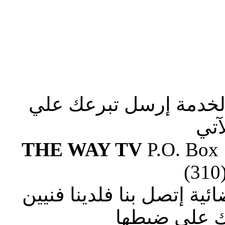
الخدمة إرسل تبرعك علي
آتي
THE WAY TV
P.O. Box
(310
ة إتصل بنا فلدينا فنيين
 علي ضبطها