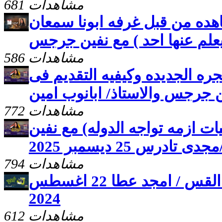
681 مشاهدات
شاهده من قبل غرفه ابونا سمعان
 يعلم عنها احد ) مع نفين جرجس
586 مشاهدات
لهجره الجديده وكيفيه التقديم فى
ن جرجس والاستاذ/ ابانوب امين
772 مشاهدات
طيات ازمه تواجه الدوله) مع نفين
درس 25 ديسمبر 2025
794 مشاهدات
برنامج علمنى يسوع مع القس / امجد عطا 22 اغسطس
2024
612 مشاهدات