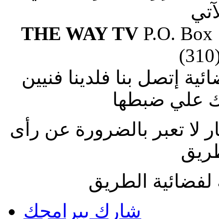
آتي
THE WAY TV
P.O. Box
(310
ة إتصل بنا فلدينا فنيين
 علي ضبطها
ار لا تعبر بالضرورة عن رأى
طريق
لفضائية الطريق
شارك ببرامجك