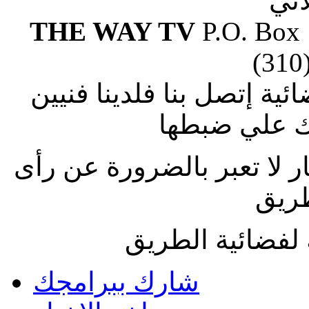
آتي
THE WAY TV
P.O. Box
(310
ة إتصل بنا فلدينا فنيين
 علي ضبطها
ار لا تعبر بالضرورة عن رأى
طريق
لفضائية الطريق
شارك ببرامجك