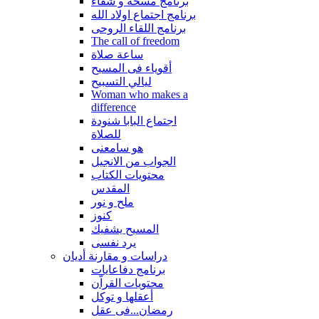
برنامج مسحة و شفاء
برنامج اجتماع اولاد الله
برنامج اللقاء الروحى
The call of freedom
ساعة صلاة
أقوياء فى المسيح
ليالي التسبيح
Woman who makes a
difference
اجتماع البابا شنودة
للصلاة
هو سامعنى
الجواب من الانجيل
محتويات الكتاب
المقدس
ملح و نور
كنوز
المسيح يشفيك
يرد نفسى
دراسات و مقارنة أديان
برنامج دفاعايات
محتويات القراّن
أعقلها و توكل
رمضان...فى عقل