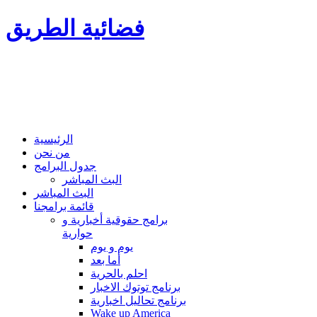
فضائية الطريق
الرئيسية
من نحن
جدول البرامج
البث المباشر
البث المباشر
قائمة برامجنا
برامج حقوقية أخبارية و
حوارية
يوم و يوم
أما بعد
احلم بالحرية
برنامج توتوك الاخبار
برنامج تحاليل اخبارية
Wake up America