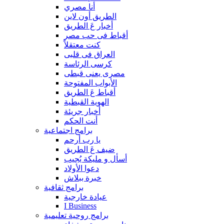
أنا مصري
الطريق أون لاين
أخبار عَ الطريق
أقباط فى حب مصر
كنت معتقلاً
العراق فى قلبى
كرسى الرئاسة
مصرى يعنى قبطى
الأبواب المفتوحة
أقباط عَ الطريق
الهوية القبطية
أخبار جريئة
أنت الحكم
برامج اجتماعية
يا رب أرحم
ضيف عَ الطريق
أسأل و مليكة يُجيب
دعوا الأولاد
خبرة ببلاش
برامج ثقافية
عيادة خارجية
I Business
برامج روحية تعليمية