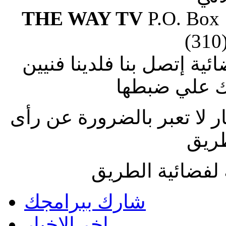
THE WAY TV
P.O. Box
(310
ة إتصل بنا فلدينا فنيين
 علي ضبطها
ار لا تعبر بالضرورة عن رأى
طريق
لفضائية الطريق
شارك ببرامجك
اخر الاخبار