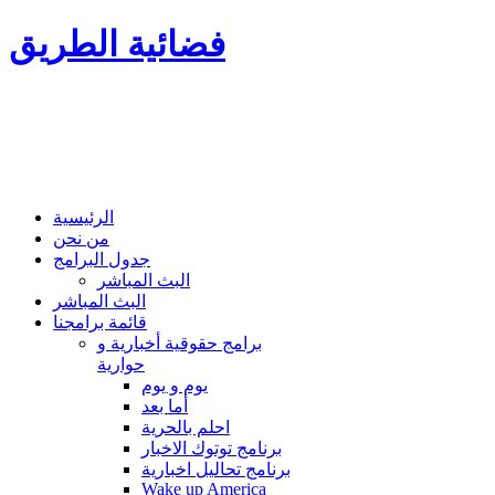
فضائية الطريق
الرئيسية
من نحن
جدول البرامج
البث المباشر
البث المباشر
قائمة برامجنا
برامج حقوقية أخبارية و
حوارية
يوم و يوم
أما بعد
احلم بالحرية
برنامج توتوك الاخبار
برنامج تحاليل اخبارية
Wake up America