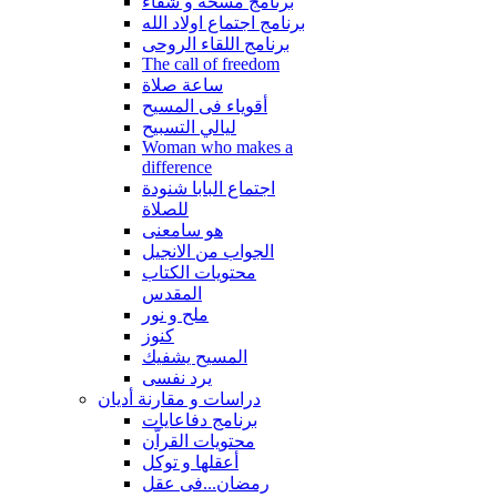
برنامج مسحة و شفاء
برنامج اجتماع اولاد الله
برنامج اللقاء الروحى
The call of freedom
ساعة صلاة
أقوياء فى المسيح
ليالي التسبيح
Woman who makes a
difference
اجتماع البابا شنودة
للصلاة
هو سامعنى
الجواب من الانجيل
محتويات الكتاب
المقدس
ملح و نور
كنوز
المسيح يشفيك
يرد نفسى
دراسات و مقارنة أديان
برنامج دفاعايات
محتويات القراّن
أعقلها و توكل
رمضان...فى عقل