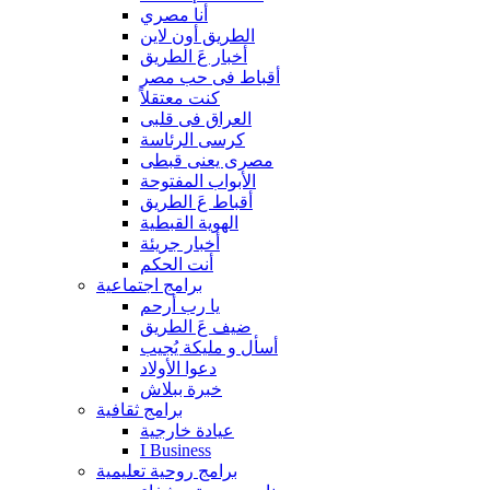
أنا مصري
الطريق أون لاين
أخبار عَ الطريق
أقباط فى حب مصر
كنت معتقلاً
العراق فى قلبى
كرسى الرئاسة
مصرى يعنى قبطى
الأبواب المفتوحة
أقباط عَ الطريق
الهوية القبطية
أخبار جريئة
أنت الحكم
برامج اجتماعية
يا رب أرحم
ضيف عَ الطريق
أسأل و مليكة يُجيب
دعوا الأولاد
خبرة ببلاش
برامج ثقافية
عيادة خارجية
I Business
برامج روحية تعليمية