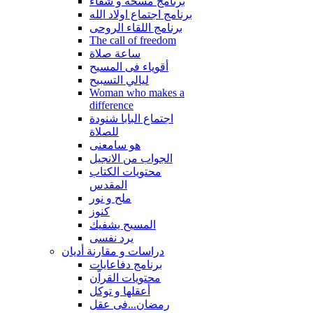
برنامج مسحة و شفاء
برنامج اجتماع اولاد الله
برنامج اللقاء الروحى
The call of freedom
ساعة صلاة
أقوياء فى المسيح
ليالي التسبيح
Woman who makes a
difference
اجتماع البابا شنودة
للصلاة
هو سامعنى
الجواب من الانجيل
محتويات الكتاب
المقدس
ملح و نور
كنوز
المسيح يشفيك
يرد نفسى
دراسات و مقارنة أديان
برنامج دفاعايات
محتويات القراّن
أعقلها و توكل
رمضان...فى عقل