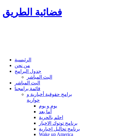
فضائية الطريق
الرئيسية
من نحن
جدول البرامج
البث المباشر
البث المباشر
قائمة برامجنا
برامج حقوقية أخبارية و
حوارية
يوم و يوم
أما بعد
احلم بالحرية
برنامج توتوك الاخبار
برنامج تحاليل اخبارية
Wake up America