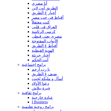
أنا مصري
الطريق أون لاين
أخبار عَ الطريق
أقباط فى حب مصر
كنت معتقلاً
العراق فى قلبى
كرسى الرئاسة
مصرى يعنى قبطى
الأبواب المفتوحة
أقباط عَ الطريق
الهوية القبطية
أخبار جريئة
أنت الحكم
برامج اجتماعية
يا رب أرحم
ضيف عَ الطريق
أسأل و مليكة يُجيب
دعوا الأولاد
خبرة ببلاش
برامج ثقافية
عيادة خارجية
I Business
برامج روحية تعليمية