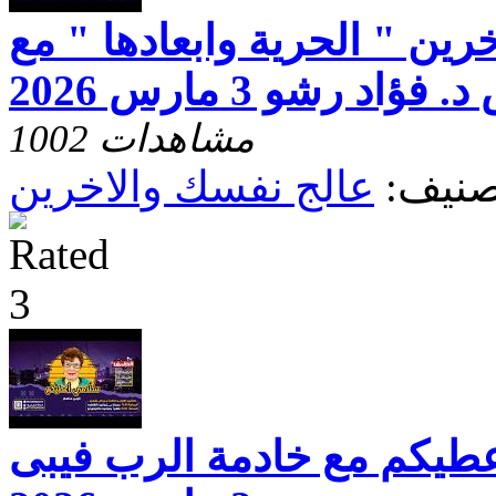
رين " الحرية وابعادها " مع
فؤاد رشو 3 مارس 2026
1002 مشاهدات
صنيف:
عالج نفسك والاخرين
عطيكم مع خادمة الرب فيبى