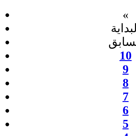
«
بداية
سابق
10
9
8
7
6
5