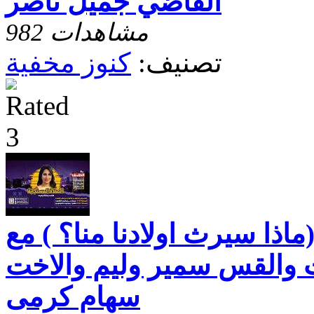
القاضي جميل ناصر
982 مشاهدات
تصنيف:
كنوز مخفية
ماذا سيرث اولادنا منا؟ ) مع
 والقس سمير وليم والاخت
سهام كرمى