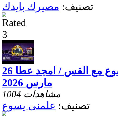
تصنيف:
مصيرك بايدك
برنامج علمنى يسوع مع القس / امجد عطا 26
مارس 2026
1004 مشاهدات
تصنيف:
علمنى يسوع