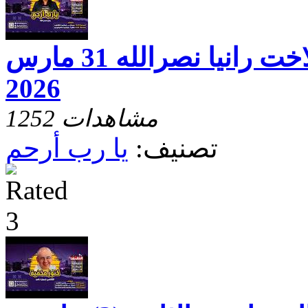
يارب ارحم مع الاخت رانيا نصرالله 31 مارس
2026
1252 مشاهدات
تصنيف:
يا رب أرحم