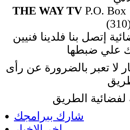
THE WAY TV
P.O. Box
(310
ة إتصل بنا فلدينا فنيين
 علي ضبطها
ار لا تعبر بالضرورة عن رأى
طريق
لفضائية الطريق
شارك ببرامجك
اخر الاخبار