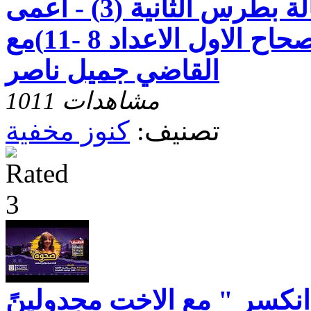
كنوز مخفيه رسالة بطرس الثانية (3) - اعمى
قصير البصر -الاصحاح الاول الاعداد 8 -11)مع
القاضي جميل ناصر
1011 مشاهدات
تصنيف:
كنوز مخفية
انكسر " مع الاخت مجدولينً