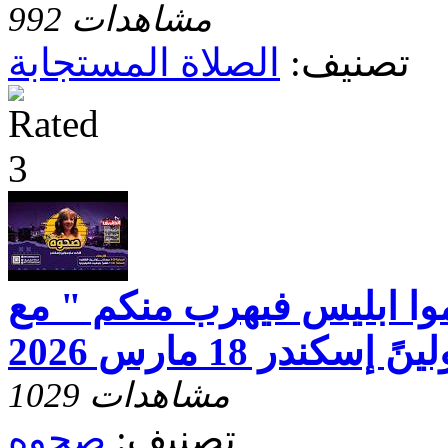
992 مشاهدات
تصنيف:
الصلاة المستجابة
وا ابليس فيهرب منكم " مع
كندر 18 مارس 2026
1029 مشاهدات
تصنيف:
صحوه