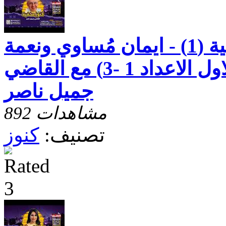
رسالة بطرس الثانية (1) - ايمان مُساوي ونعمة
الهيّة - الاصحاح الاول الاعداد 1 -3) مع القاضي
جميل ناصر
892 مشاهدات
تصنيف:
كنوز