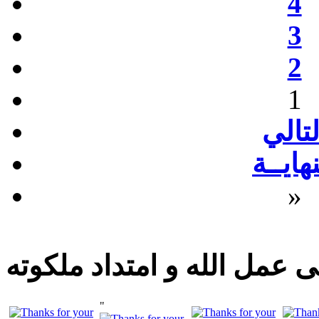
4
3
2
1
لتالي
نهايــة
»
 عمل الله و امتداد ملكوته
"