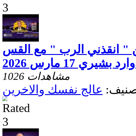
 " انقذني الرب " مع القس
يري 17 مارس 2026
1026 مشاهدات
صنيف:
عالج نفسك والاخرين