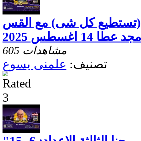
 (تستطيع كل شى) مع القس
د عطا 14 اغسطس 2025
605 مشاهدات
تصنيف:
علمنى يسوع
كنوز مخفيّه "رسالة يوحنا الثالثة الاعداد: 6- 15"