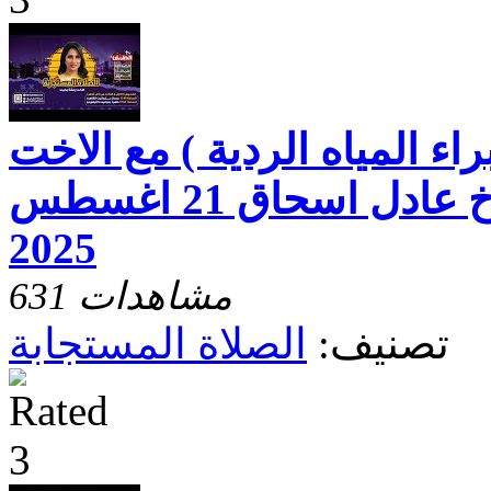
راء المياه الردية ) مع الاخت
رفقه بخيت و الاخ عادل اسحاق 21 اغسطس
2025
631 مشاهدات
تصنيف:
الصلاة المستجابة