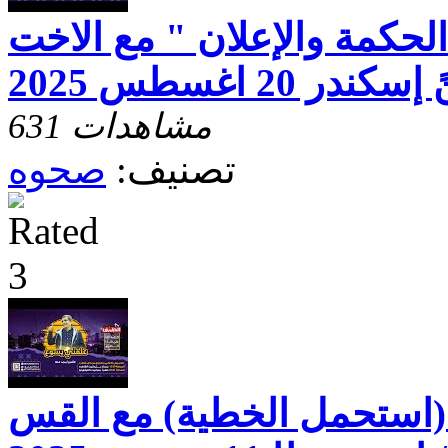
لحكمة والإعلان " مع الاخت
ر 20 اغسطس 2025
631 مشاهدات
تصنيف:
صحوه
(استحمل الخطية) مع القس