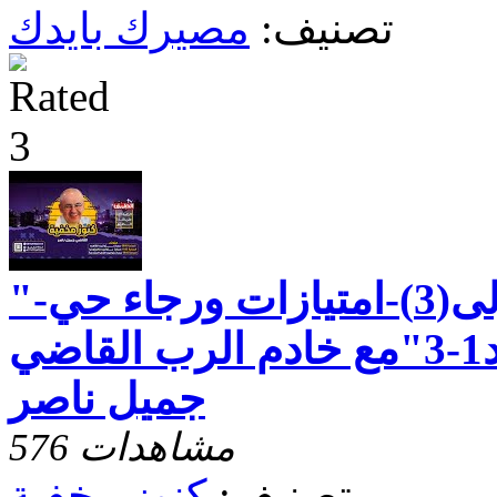
تصنيف:
مصيرك بايدك
"رسالة بطرس الاولى(3)-امتيازات ورجاء حي-
الاصحاح الاول الاعداد1-3"مع خادم الرب القاضي
جميل ناصر
576 مشاهدات
تصنيف:
كنوز مخفية