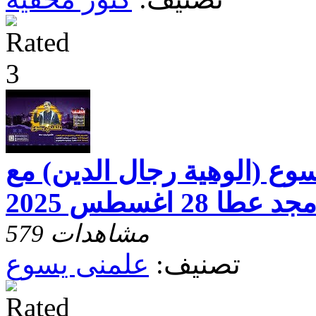
وع (الوهية رجال الدين) مع
ا 28 اغسطس 2025
579 مشاهدات
تصنيف:
علمنى يسوع