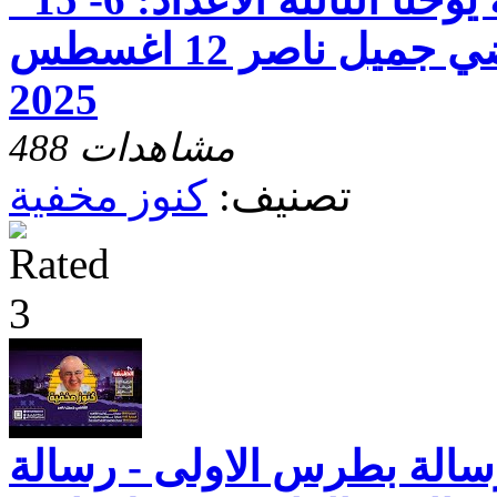
مع خادم الرب القاضي جميل ناصر 12 اغسطس
2025
488 مشاهدات
تصنيف:
كنوز مخفية
رسالة بطرس الاولى - رسالة