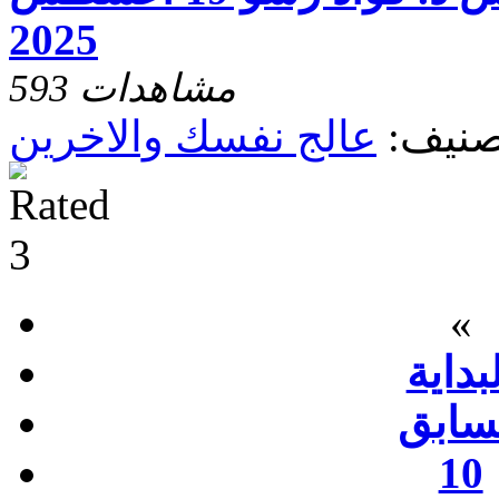
2025
593 مشاهدات
صنيف:
عالج نفسك والاخرين
«
بداية
سابق
10