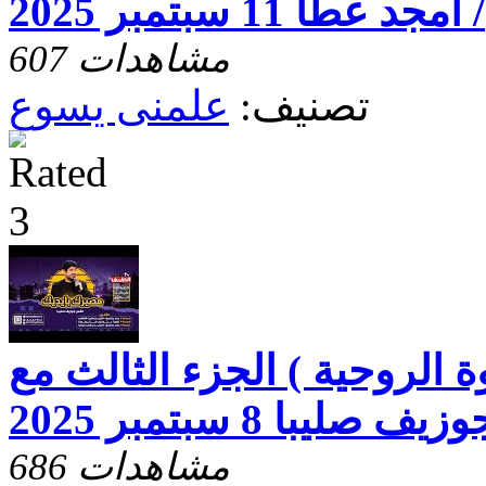
/ امجد عطا 11 سبتمبر 2025
607 مشاهدات
تصنيف:
علمنى يسوع
 الروحية ) الجزء الثالث مع
صليبا 8 سبتمبر 2025
686 مشاهدات