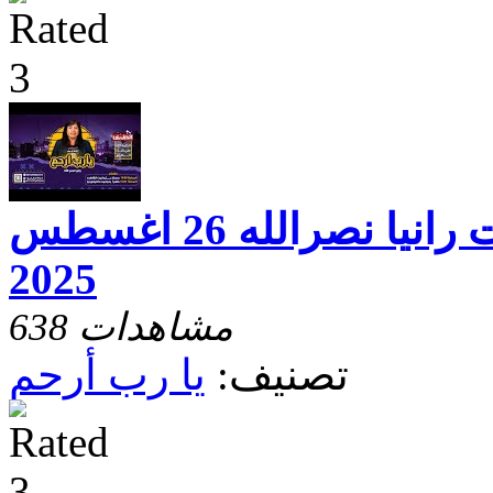
يارب ارحم مع الاخت رانيا نصرالله 26 اغسطس
2025
638 مشاهدات
تصنيف:
يا رب أرحم