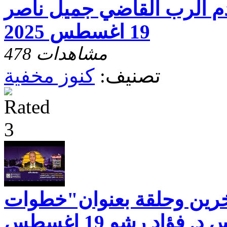
م الرب القاضي جميل ناصر
19 اغسطس 2025
478 مشاهدات
تصنيف:
كنوز مخفية
خرين وحلقة بعنوان"خطوات
النجاح.. " مع القس د. فؤاد رشو 19 اغسطس