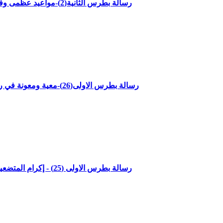
رسالة بطرس الثانية(2)-مواعيد عظمى وفضائل للحياة العملية-الاصحاح الاول الاعداد 4-7مع القاضي جميل ناصر
"رسالة بطرس الاولى(26)-معية ومعونة في رحلة الايمان - الاصحاح الخامس الاعداد 8-14"مع القاضي جميل ناصر
"رسالة بطرس الاولى (25) - إكرام المتضعين ورعايتهم - الاصحاح الخامس الاعداد 5- 7" مع القاضي جميل ناصر