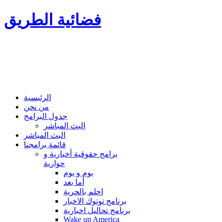
فضائية الطريق
الرئيسية
من نحن
جدول البرامج
البث المباشر
البث المباشر
قائمة برامجنا
برامج حقوقية أخبارية و
حوارية
يوم و يوم
أما بعد
احلم بالحرية
برنامج توتوك الاخبار
برنامج تحاليل اخبارية
Wake up America