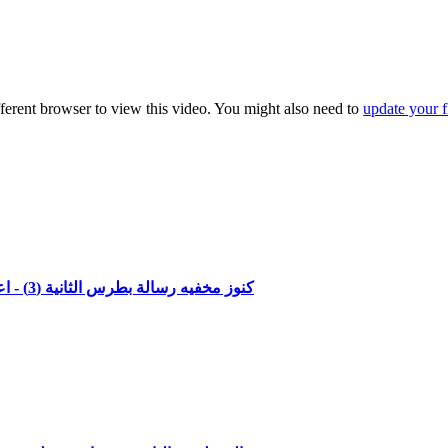
fferent browser to view this video. You might also need to
update your f
كنوز مخفيه رسالة بطرس الثانية (3) - اعمى قصير البصر -الاصحاح الاول الاعداد 8 -11)مع القاضي جميل ناصر