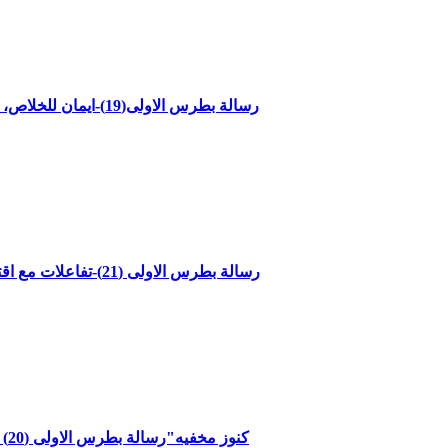
"رسالة بطرس الاولى(19)-ايمان للخلاص، وماء للدينونة - الاصحاح الثالث الاعداد20-22"مع القاضي جميل ناصر
"رسالة بطرس الاولى (21)-تفاعلات مع اقتراب نهاية الزمان-الاصحاح الرابع الاعداد6-9"مع القاضي جميل ناصر
كنوز مخفيه"رسالة بطرس الاولى (20) - زمانان وارادتان - الاصحاح الرابع الاعداد 1-5"مع القاضي جميل ناصر