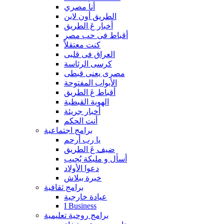
أنا مصري
الطريق أون لاين
أخبار عَ الطريق
أقباط فى حب مصر
كنت معتقلاً
العراق فى قلبى
كرسى الرئاسة
مصرى يعنى قبطى
الأبواب المفتوحة
أقباط عَ الطريق
الهوية القبطية
أخبار جريئة
أنت الحكم
برامج اجتماعية
يا رب أرحم
ضيف عَ الطريق
أسأل و مليكة يُجيب
دعوا الأولاد
خبرة ببلاش
برامج ثقافية
عيادة خارجية
I Business
برامج روحية تعليمية