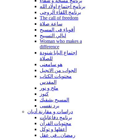
برنامج مسحة و شفاء
برنامج اجتماع اولاد الله
برنامج اللقاء الروحى
The call of freedom
ساعة صلاة
أقوياء فى المسيح
ليالي التسبيح
Woman who makes a
difference
اجتماع البابا شنودة
للصلاة
هو سامعنى
الجواب من الانجيل
محتويات الكتاب
المقدس
ملح و نور
كنوز
المسيح يشفيك
يرد نفسى
دراسات و مقارنة أديان
برنامج دفاعايات
محتويات القراّن
أعقلها و توكل
رمضان...فى عقل