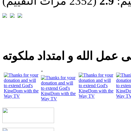
يم:
2.9
(2352 مرات التقييم)
 عمل الله و امتداد ملكوته
"