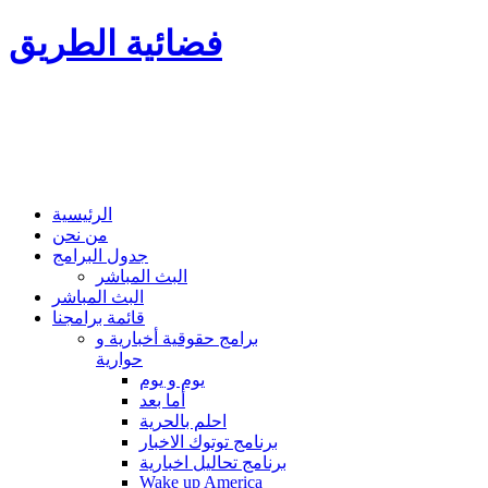
فضائية الطريق
الرئيسية
من نحن
جدول البرامج
البث المباشر
البث المباشر
قائمة برامجنا
برامج حقوقية أخبارية و
حوارية
يوم و يوم
أما بعد
احلم بالحرية
برنامج توتوك الاخبار
برنامج تحاليل اخبارية
Wake up America