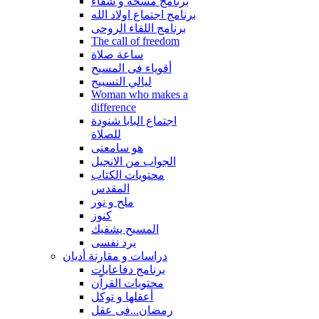
برنامج مسحة و شفاء
برنامج اجتماع اولاد الله
برنامج اللقاء الروحى
The call of freedom
ساعة صلاة
أقوياء فى المسيح
ليالي التسبيح
Woman who makes a
difference
اجتماع البابا شنودة
للصلاة
هو سامعنى
الجواب من الانجيل
محتويات الكتاب
المقدس
ملح و نور
كنوز
المسيح يشفيك
يرد نفسى
دراسات و مقارنة أديان
برنامج دفاعايات
محتويات القراّن
أعقلها و توكل
رمضان...فى عقل