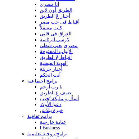
أنا مصري
الطريق أون لاين
أخبار عَ الطريق
أقباط فى حب مصر
كنت معتقلاً
العراق فى قلبى
كرسى الرئاسة
مصرى يعنى قبطى
الأبواب المفتوحة
أقباط عَ الطريق
الهوية القبطية
أخبار جريئة
أنت الحكم
برامج اجتماعية
يا رب أرحم
ضيف عَ الطريق
أسأل و مليكة يُجيب
دعوا الأولاد
خبرة ببلاش
برامج ثقافية
عيادة خارجية
I Business
برامج روحية تعليمية