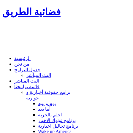
فضائية الطريق
الرئيسية
من نحن
جدول البرامج
البث المباشر
البث المباشر
قائمة برامجنا
برامج حقوقية أخبارية و
حوارية
يوم و يوم
أما بعد
احلم بالحرية
برنامج توتوك الاخبار
برنامج تحاليل اخبارية
Wake up America