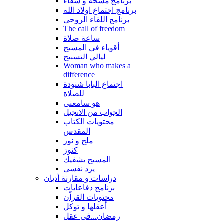
برنامج مسحة و شفاء
برنامج اجتماع اولاد الله
برنامج اللقاء الروحى
The call of freedom
ساعة صلاة
أقوياء فى المسيح
ليالي التسبيح
Woman who makes a
difference
اجتماع البابا شنودة
للصلاة
هو سامعنى
الجواب من الانجيل
محتويات الكتاب
المقدس
ملح و نور
كنوز
المسيح يشفيك
يرد نفسى
دراسات و مقارنة أديان
برنامج دفاعايات
محتويات القراّن
أعقلها و توكل
رمضان...فى عقل