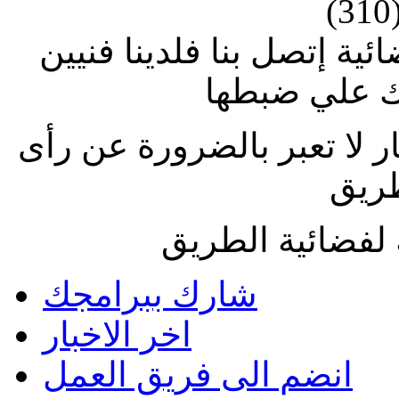
(310
ة إتصل بنا فلدينا فنيين
 علي ضبطها
ار لا تعبر بالضرورة عن رأى
طريق
لفضائية الطريق
شارك ببرامجك
اخر الاخبار
انضم الى فريق العمل