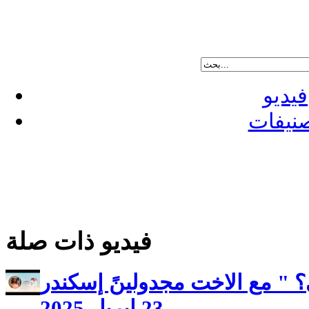
فيديو
نيفات
فيديو ذات صلة
؟ " مع الاخت مجدولينً إسكندر
23 ابريل 2025