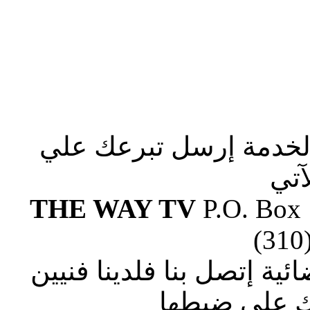
الخدمة إرسل تبرعك علي
آتي
THE WAY TV
P.O. Box
(310
ة إتصل بنا فلدينا فنيين
 علي ضبطها