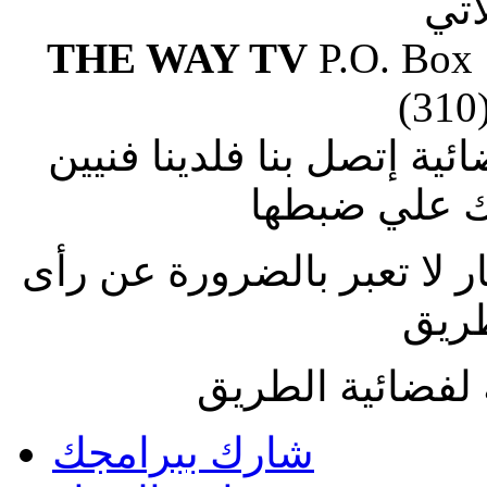
آتي
THE WAY TV
P.O. Box
(310
ة إتصل بنا فلدينا فنيين
 علي ضبطها
ار لا تعبر بالضرورة عن رأى
طريق
لفضائية الطريق
شارك ببرامجك