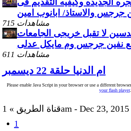
لهجره الجديده وكيفيه التقديم فى
ن جرجس والاستاذ/ ابانوب امين
715 مشاهدات
مهندسين لا تقبل خريجى الجامعات
مع نفين جرجس وم مايكل عدلى
611 مشاهدات
ام الدنيا حلقة 22 ديسمبر
Please enable Java Script in your browser or use a different browse
your flash player
قناة الطريق » 1am - Dec 23, 2015
1