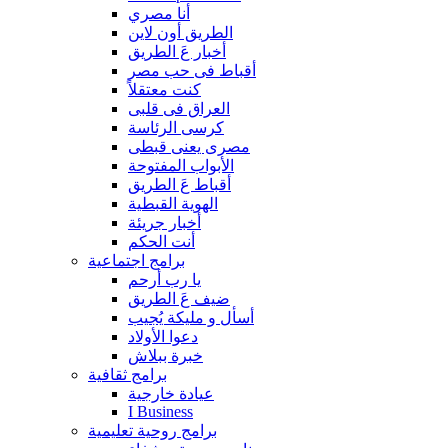
أنا مصري
الطريق أون لاين
أخبار عَ الطريق
أقباط فى حب مصر
كنت معتقلاً
العراق فى قلبى
كرسى الرئاسة
مصرى يعنى قبطى
الأبواب المفتوحة
أقباط عَ الطريق
الهوية القبطية
أخبار جريئة
أنت الحكم
برامج اجتماعية
يا رب أرحم
ضيف عَ الطريق
أسأل و مليكة يُجيب
دعوا الأولاد
خبرة ببلاش
برامج ثقافية
عيادة خارجية
I Business
برامج روحية تعليمية