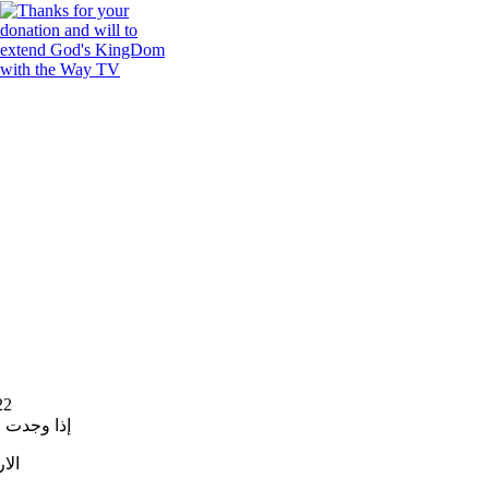
22
إذا وجدت 
الا