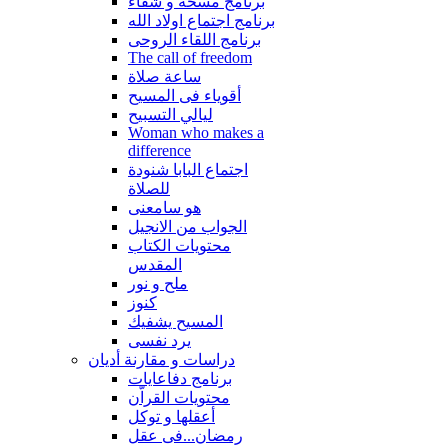
برنامج مسحة و شفاء
برنامج اجتماع اولاد الله
برنامج اللقاء الروحى
The call of freedom
ساعة صلاة
أقوياء فى المسيح
ليالي التسبيح
Woman who makes a
difference
اجتماع البابا شنودة
للصلاة
هو سامعنى
الجواب من الانجيل
محتويات الكتاب
المقدس
ملح و نور
كنوز
المسيح يشفيك
يرد نفسى
دراسات و مقارنة أديان
برنامج دفاعايات
محتويات القراّن
أعقلها و توكل
رمضان...فى عقل