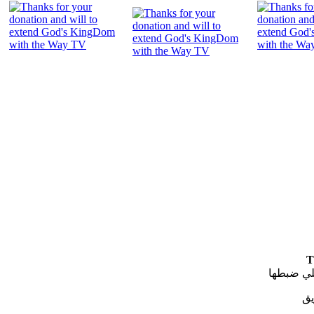
"
T
لي ضبطها
يق