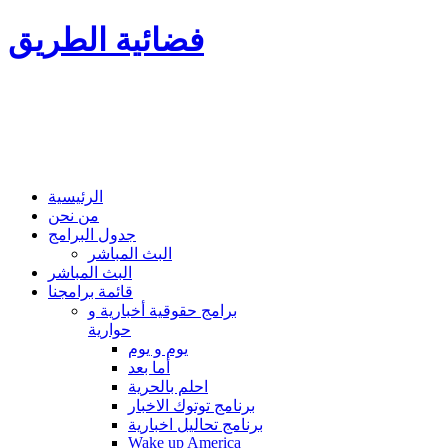
فضائية الطريق
الرئيسية
من نحن
جدول البرامج
البث المباشر
البث المباشر
قائمة برامجنا
برامج حقوقية أخبارية و
حوارية
يوم و يوم
أما بعد
احلم بالحرية
برنامج توتوك الاخبار
برنامج تحاليل اخبارية
Wake up America