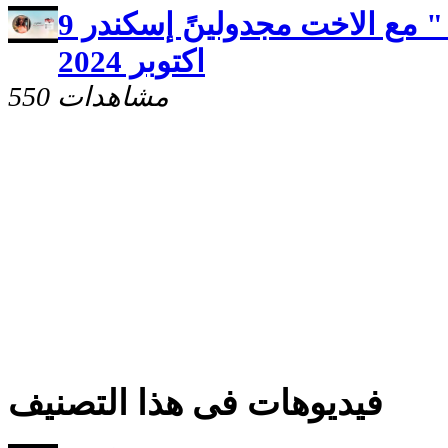
برنامج صحوه " روّح آلقوة " مع الاخت مجدولينً إسكندر 9
اكتوبر 2024
550 مشاهدات
فيديوهات فى هذا التصنيف