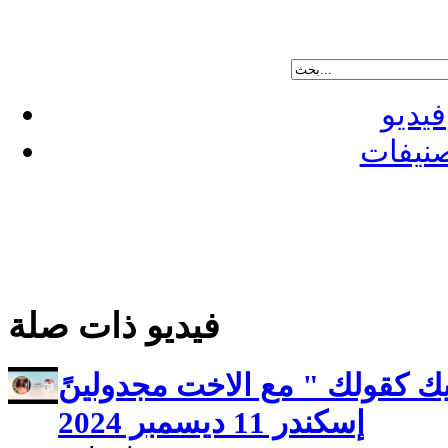
فيديو
نيفات
فيديو ذات صلة
ك كقولك " مع الاخت مجدولينً
إسكندر 11 ديسمبر 2024