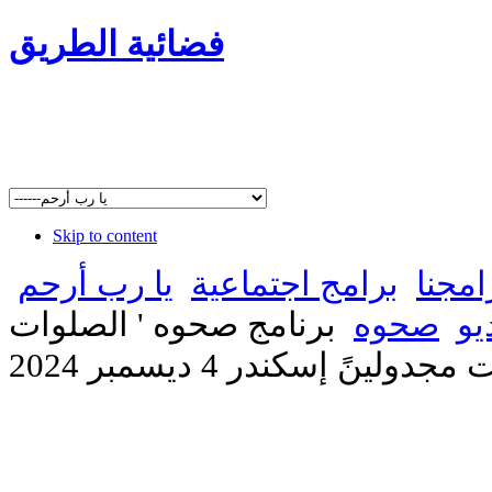
فضائية الطريق
Skip to content
امجنا
برامج اجتماعية
يا رب أرحم
يو
صحوه
برنامج صحوه ' الصلوات
لينً إسكندر 4 ديسمبر 2024