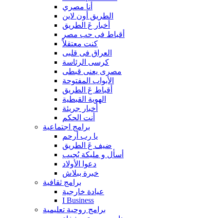
أنا مصري
الطريق أون لاين
أخبار عَ الطريق
أقباط فى حب مصر
كنت معتقلاً
العراق فى قلبى
كرسى الرئاسة
مصرى يعنى قبطى
الأبواب المفتوحة
أقباط عَ الطريق
الهوية القبطية
أخبار جريئة
أنت الحكم
برامج اجتماعية
يا رب أرحم
ضيف عَ الطريق
أسأل و مليكة يُجيب
دعوا الأولاد
خبرة ببلاش
برامج ثقافية
عيادة خارجية
I Business
برامج روحية تعليمية