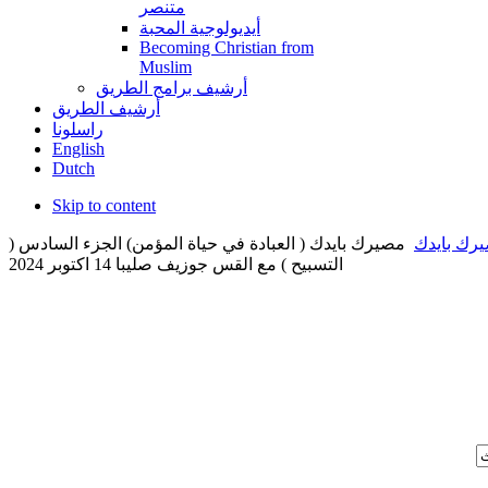
متنصر
أيديولوجية المحبة
Becoming Christian from
Muslim
أرشيف برامج الطريق
أرشيف الطريق
راسلونا
English
Dutch
Skip to content
رك بايدك
مصيرك بايدك ( العبادة في حياة المؤمن) الجزء السادس (
التسبيح ) مع القس جوزيف صليبا 14 اكتوبر 2024