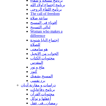
برنامج مسحة و شفاء
برنامج اجتماع اولاد الله
برنامج اللقاء الروحى
The call of freedom
ساعة صلاة
أقوياء فى المسيح
ليالي التسبيح
Woman who makes a
difference
اجتماع البابا شنودة
للصلاة
هو سامعنى
الجواب من الانجيل
محتويات الكتاب
المقدس
ملح و نور
كنوز
المسيح يشفيك
يرد نفسى
دراسات و مقارنة أديان
برنامج دفاعايات
محتويات القراّن
أعقلها و توكل
رمضان...فى عقل