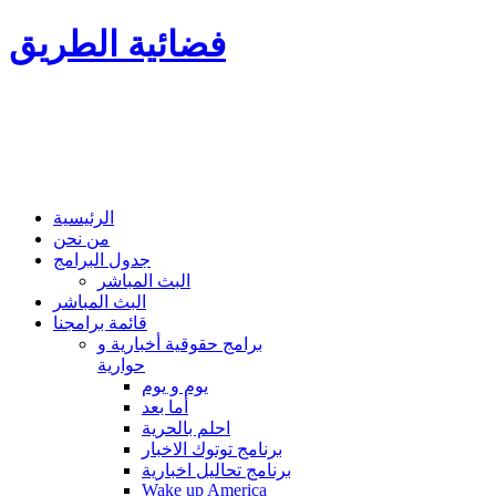
فضائية الطريق
الرئيسية
من نحن
جدول البرامج
البث المباشر
البث المباشر
قائمة برامجنا
برامج حقوقية أخبارية و
حوارية
يوم و يوم
أما بعد
احلم بالحرية
برنامج توتوك الاخبار
برنامج تحاليل اخبارية
Wake up America