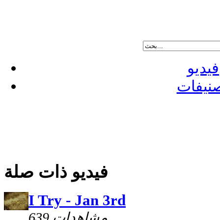
فيديو
نيفات
فيديو ذات صلة
I Try - Jan 3rd
639 مشاهدات