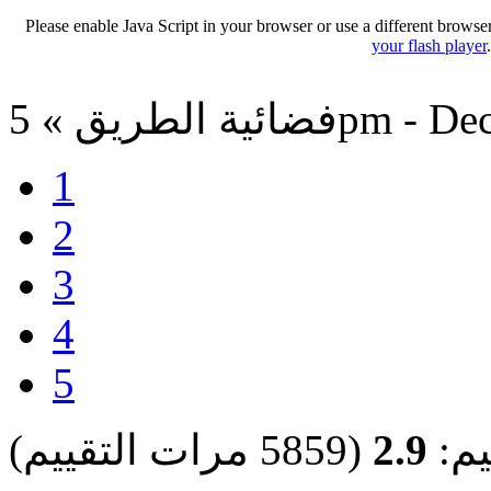
Please enable Java Script in your browser or use a different browse
your flash player
5pm - Dec 14, 20
1
2
3
4
5
يم:
2.9
(5859 مرات التقييم)