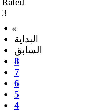
«
البداية
السابق
8
7
6
5
4