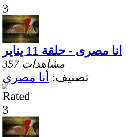
انا مصرى - حلقة 11 يناير
357 مشاهدات
تصنيف:
أنا مصري