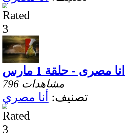
انا مصرى - حلقة 1 مارس
796 مشاهدات
تصنيف:
أنا مصري