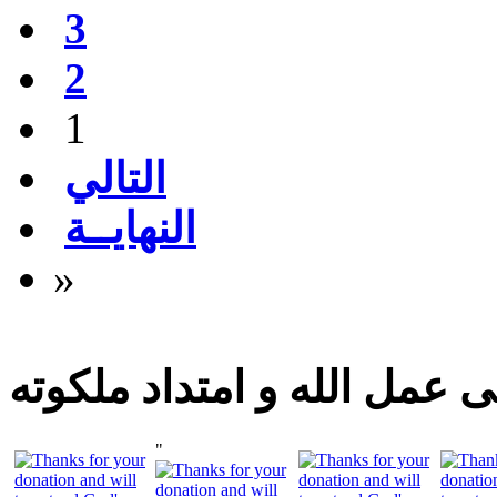
3
2
1
التالي
النهايــة
»
 عمل الله و امتداد ملكوته
"