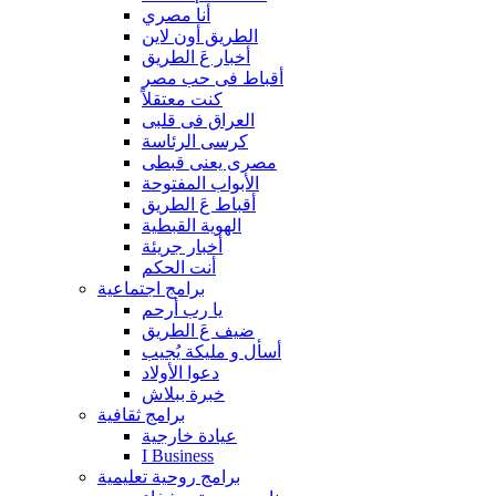
أنا مصري
الطريق أون لاين
أخبار عَ الطريق
أقباط فى حب مصر
كنت معتقلاً
العراق فى قلبى
كرسى الرئاسة
مصرى يعنى قبطى
الأبواب المفتوحة
أقباط عَ الطريق
الهوية القبطية
أخبار جريئة
أنت الحكم
برامج اجتماعية
يا رب أرحم
ضيف عَ الطريق
أسأل و مليكة يُجيب
دعوا الأولاد
خبرة ببلاش
برامج ثقافية
عيادة خارجية
I Business
برامج روحية تعليمية