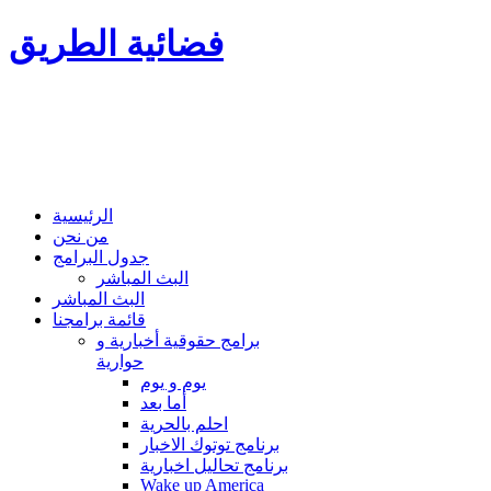
فضائية الطريق
الرئيسية
من نحن
جدول البرامج
البث المباشر
البث المباشر
قائمة برامجنا
برامج حقوقية أخبارية و
حوارية
يوم و يوم
أما بعد
احلم بالحرية
برنامج توتوك الاخبار
برنامج تحاليل اخبارية
Wake up America