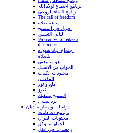
برنامج مسحة و شفاء
برنامج اجتماع اولاد الله
برنامج اللقاء الروحى
The call of freedom
ساعة صلاة
أقوياء فى المسيح
ليالي التسبيح
Woman who makes a
difference
اجتماع البابا شنودة
للصلاة
هو سامعنى
الجواب من الانجيل
محتويات الكتاب
المقدس
ملح و نور
كنوز
المسيح يشفيك
يرد نفسى
دراسات و مقارنة أديان
برنامج دفاعايات
محتويات القراّن
أعقلها و توكل
رمضان...فى عقل