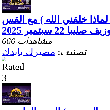
ماذا خلقني الله ) مع القس
ف صليبا 22 سبتمبر 2025
666 مشاهدات
تصنيف:
مصيرك بايدك