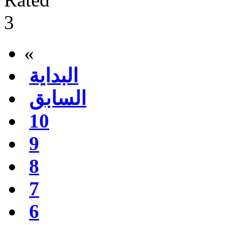
«
البداية
السابق
10
9
8
7
6