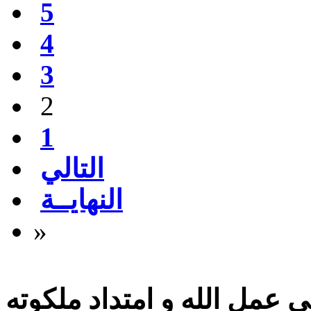
5
4
3
2
1
التالي
النهايــة
»
 عمل الله و امتداد ملكوته