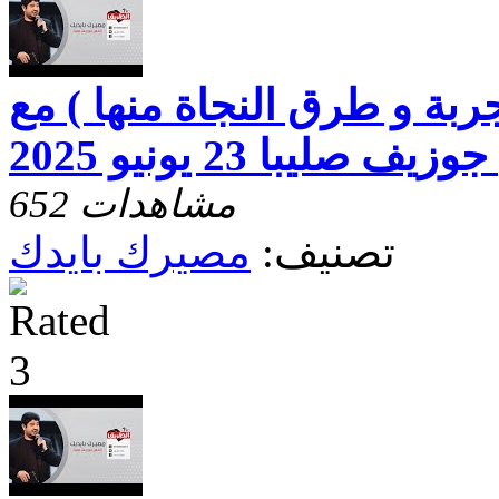
ربة و طرق النجاة منها ) مع
ف صليبا 23 يونيو 2025
652 مشاهدات
تصنيف:
مصيرك بايدك