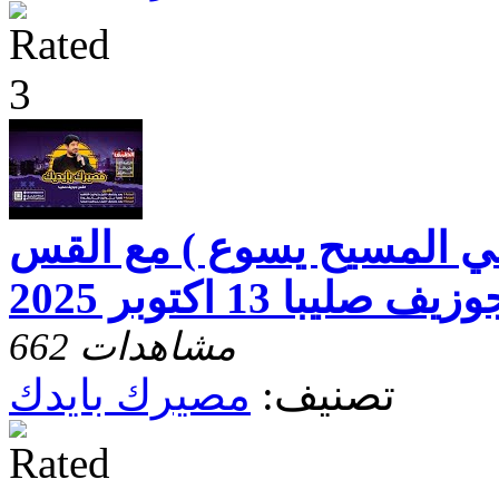
ي المسيح يسوع ) مع القس
زيف صليبا 13 اكتوبر 2025
662 مشاهدات
تصنيف:
مصيرك بايدك