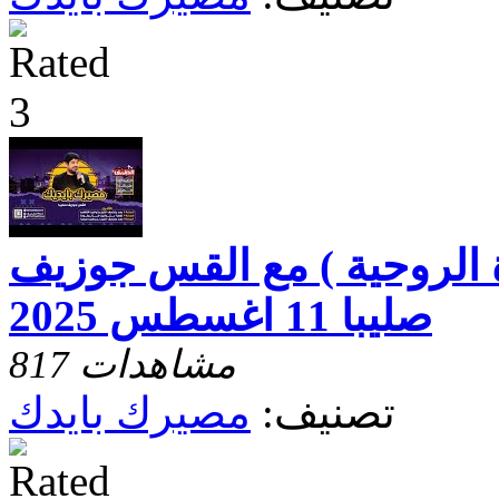
 الروحية ) مع القس جوزيف
صليبا 11 اغسطس 2025
817 مشاهدات
تصنيف:
مصيرك بايدك