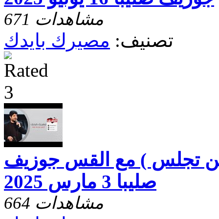
671 مشاهدات
تصنيف:
مصيرك بايدك
ين تجلس ) مع القس جوزيف
صليبا 3 مارس 2025
664 مشاهدات