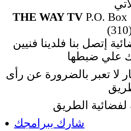
آتي
THE WAY TV
P.O. Box
(310
ة إتصل بنا فلدينا فنيين
 علي ضبطها
ار لا تعبر بالضرورة عن رأى
طريق
لفضائية الطريق
شارك ببرامجك