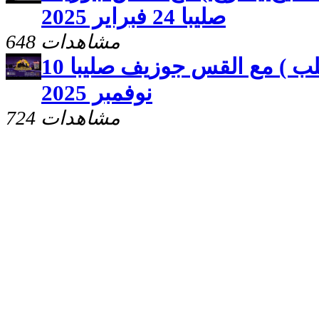
صليبا 24 فبراير 2025
648 مشاهدات
مصيرك بايدك ( قساوة القلب ) مع القس جوزيف صليبا 10
نوفمبر 2025
724 مشاهدات