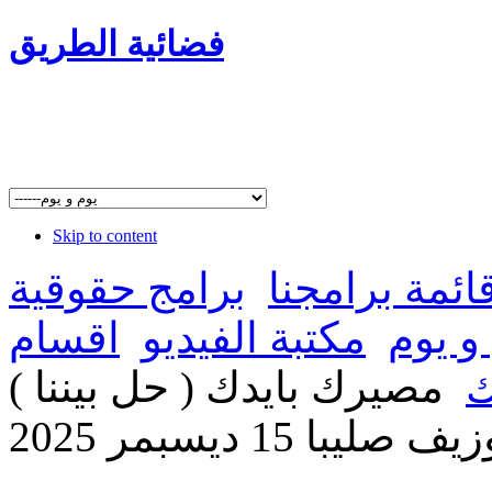
فضائية الطريق
Skip to content
ائمة برامجنا
برامج حقوقية
و يوم
مكتبة الفيديو
اقسام
ك
مصيرك بايدك ( حل بيننا )
ا 15 ديسبمر 2025