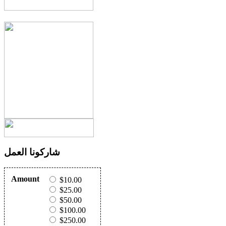
شاركونا العمل
Amount
$10.00
$25.00
$50.00
$100.00
$250.00