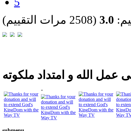
5
يم:
3.0
(2508 مرات التقييم)
 عمل الله و امتداد ملكوته
"
submenu