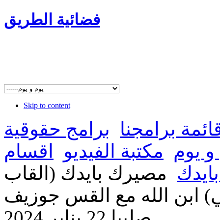
فضائية الطريق
Skip to content
ائمة برامجنا
برامج حقوقية
و يوم
مكتبة الفيديو
اقسام
ايدك
مصيرك بايدك (القاب
ي) ابن الله مع القس جوزيف
صليبا 22 يناير 2024