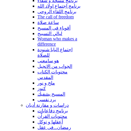
برنامج مسحة و شفاء
برنامج اجتماع اولاد الله
برنامج اللقاء الروحى
The call of freedom
ساعة صلاة
أقوياء فى المسيح
ليالي التسبيح
Woman who makes a
difference
اجتماع البابا شنودة
للصلاة
هو سامعنى
الجواب من الانجيل
محتويات الكتاب
المقدس
ملح و نور
كنوز
المسيح يشفيك
يرد نفسى
دراسات و مقارنة أديان
برنامج دفاعايات
محتويات القراّن
أعقلها و توكل
رمضان...فى عقل