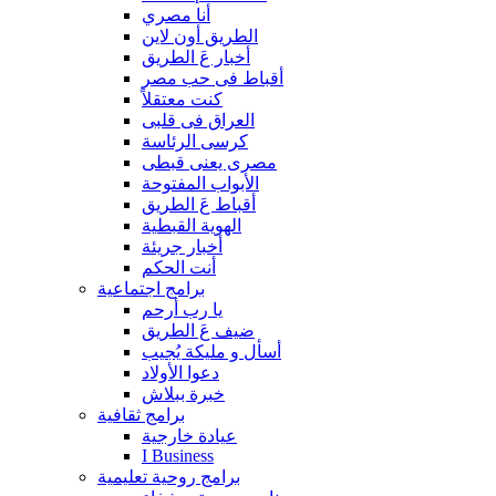
أنا مصري
الطريق أون لاين
أخبار عَ الطريق
أقباط فى حب مصر
كنت معتقلاً
العراق فى قلبى
كرسى الرئاسة
مصرى يعنى قبطى
الأبواب المفتوحة
أقباط عَ الطريق
الهوية القبطية
أخبار جريئة
أنت الحكم
برامج اجتماعية
يا رب أرحم
ضيف عَ الطريق
أسأل و مليكة يُجيب
دعوا الأولاد
خبرة ببلاش
برامج ثقافية
عيادة خارجية
I Business
برامج روحية تعليمية