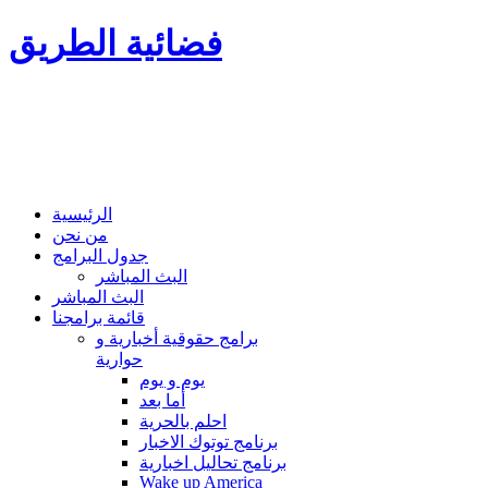
فضائية الطريق
الرئيسية
من نحن
جدول البرامج
البث المباشر
البث المباشر
قائمة برامجنا
برامج حقوقية أخبارية و
حوارية
يوم و يوم
أما بعد
احلم بالحرية
برنامج توتوك الاخبار
برنامج تحاليل اخبارية
Wake up America