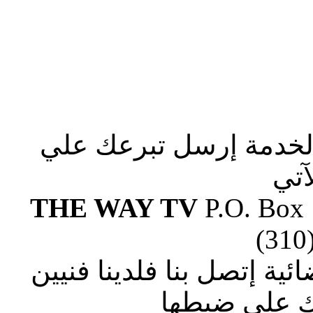
الخدمة إرسل تبرعك علي
آتي
THE WAY TV
P.O. Box
(310
ة إتصل بنا فلدينا فنيين
 علي ضبطها