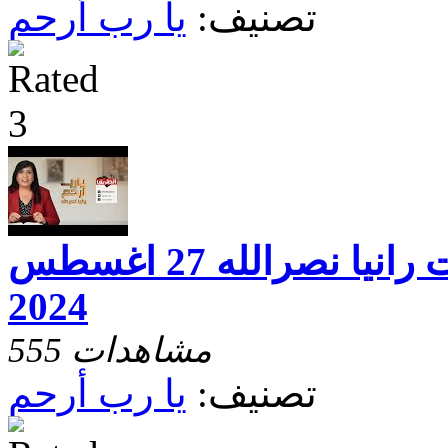
تصنيف:
يا رب أرحم
يارب ارحم مع الاخت رانيا نصرالله 27 اغسطس
2024
555 مشاهدات
تصنيف:
يا رب أرحم