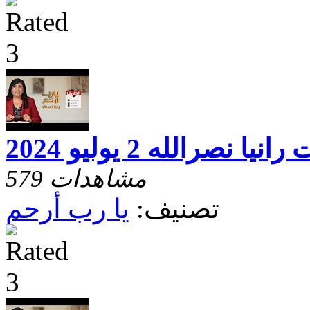
نصرالله 2 يوليو 2024
579 مشاهدات
تصنيف:
يا رب أرحم