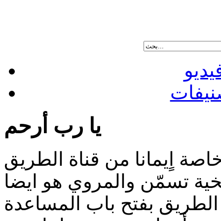
يديو
نيفات
يا رب أرحم
اصة اٍيمانا من قناة الطريق
ية تسمّن والمروي هو ايضا
الطريق بفتح باب المساعدة