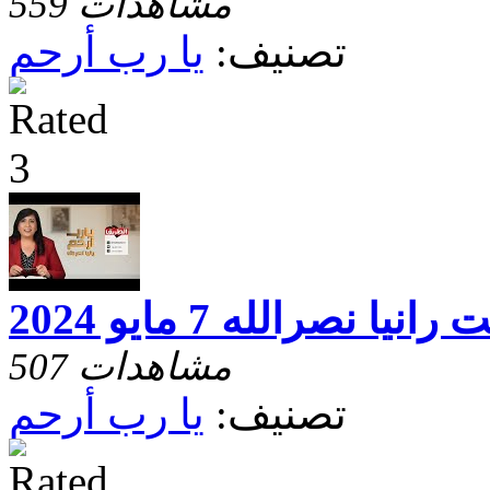
559 مشاهدات
تصنيف:
يا رب أرحم
 نصرالله 7 مايو 2024
507 مشاهدات
تصنيف:
يا رب أرحم