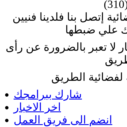
(310
ة إتصل بنا فلدينا فنيين
 علي ضبطها
ار لا تعبر بالضرورة عن رأى
طريق
لفضائية الطريق
شارك ببرامجك
اخر الاخبار
انضم الى فريق العمل