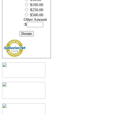
$100.00
$250.00
$500.00
Other Amount
:$