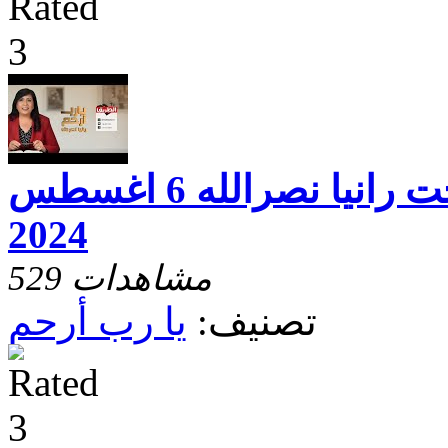
يارب ارحم مع الاخت رانيا نصرالله 6 اغسطس
2024
529 مشاهدات
تصنيف:
يا رب أرحم