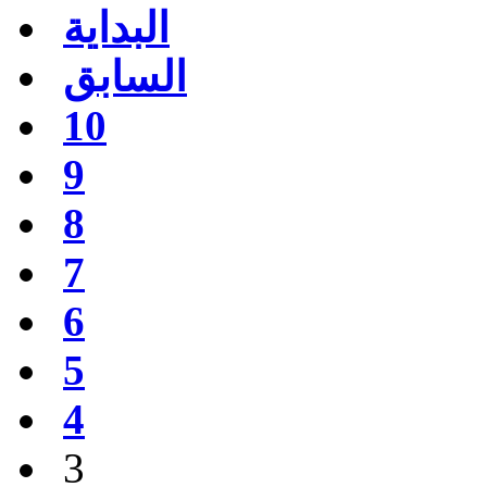
البداية
السابق
10
9
8
7
6
5
4
3