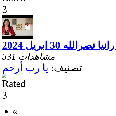
الله 30 ابريل 2024
531 مشاهدات
تصنيف:
يا رب أرحم
«