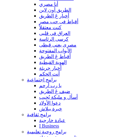
أنا مصري
الطريق أون لاين
أخبار عَ الطريق
أقباط فى حب مصر
كنت معتقلاً
العراق فى قلبى
كرسى الرئاسة
مصرى يعنى قبطى
الأبواب المفتوحة
أقباط عَ الطريق
الهوية القبطية
أخبار جريئة
أنت الحكم
برامج اجتماعية
يا رب أرحم
ضيف عَ الطريق
أسأل و مليكة يُجيب
دعوا الأولاد
خبرة ببلاش
برامج ثقافية
عيادة خارجية
I Business
برامج روحية تعليمية