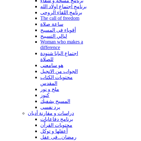
برنامج مسحة و شفاء
برنامج اجتماع اولاد الله
برنامج اللقاء الروحى
The call of freedom
ساعة صلاة
أقوياء فى المسيح
ليالي التسبيح
Woman who makes a
difference
اجتماع البابا شنودة
للصلاة
هو سامعنى
الجواب من الانجيل
محتويات الكتاب
المقدس
ملح و نور
كنوز
المسيح يشفيك
يرد نفسى
دراسات و مقارنة أديان
برنامج دفاعايات
محتويات القراّن
أعقلها و توكل
رمضان...فى عقل