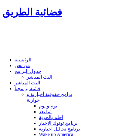
فضائية الطريق
الرئيسية
من نحن
جدول البرامج
البث المباشر
البث المباشر
قائمة برامجنا
برامج حقوقية أخبارية و
حوارية
يوم و يوم
أما بعد
احلم بالحرية
برنامج توتوك الاخبار
برنامج تحاليل اخبارية
Wake up America