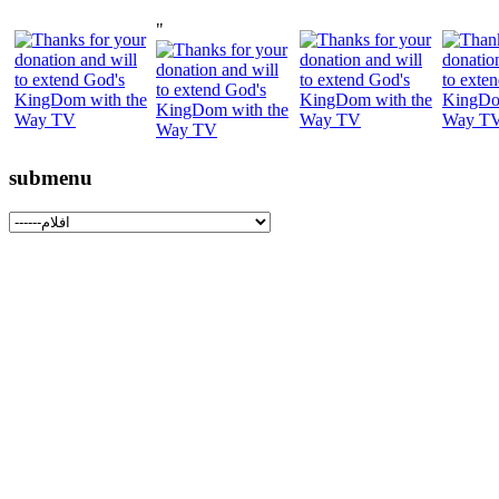
"
submenu