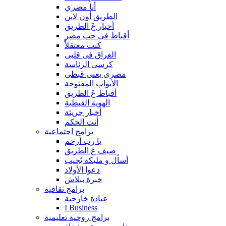
أنا مصري
الطريق أون لاين
أخبار عَ الطريق
أقباط فى حب مصر
كنت معتقلاً
العراق فى قلبى
كرسى الرئاسة
مصرى يعنى قبطى
الأبواب المفتوحة
أقباط عَ الطريق
الهوية القبطية
أخبار جريئة
أنت الحكم
برامج اجتماعية
يا رب أرحم
ضيف عَ الطريق
أسأل و مليكة يُجيب
دعوا الأولاد
خبرة ببلاش
برامج ثقافية
عيادة خارجية
I Business
برامج روحية تعليمية