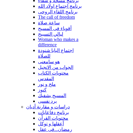
برنامج مسحة و شفاء
برنامج اجتماع اولاد الله
برنامج اللقاء الروحى
The call of freedom
ساعة صلاة
أقوياء فى المسيح
ليالي التسبيح
Woman who makes a
difference
اجتماع البابا شنودة
للصلاة
هو سامعنى
الجواب من الانجيل
محتويات الكتاب
المقدس
ملح و نور
كنوز
المسيح يشفيك
يرد نفسى
دراسات و مقارنة أديان
برنامج دفاعايات
محتويات القراّن
أعقلها و توكل
رمضان...فى عقل