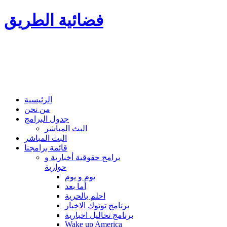
فضائية الطريق
الرئيسية
من نحن
جدول البرامج
البث المباشر
البث المباشر
قائمة برامجنا
برامج حقوقية أخبارية و
حوارية
يوم و يوم
أما بعد
احلم بالحرية
برنامج توتوك الاخبار
برنامج تحاليل اخبارية
Wake up America