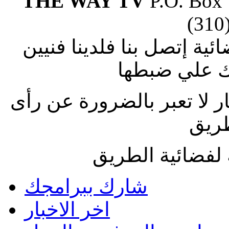
THE WAY TV
P.O. Box
(310
ة إتصل بنا فلدينا فنيين
 علي ضبطها
ار لا تعبر بالضرورة عن رأى
طريق
لفضائية الطريق
شارك ببرامجك
اخر الاخبار