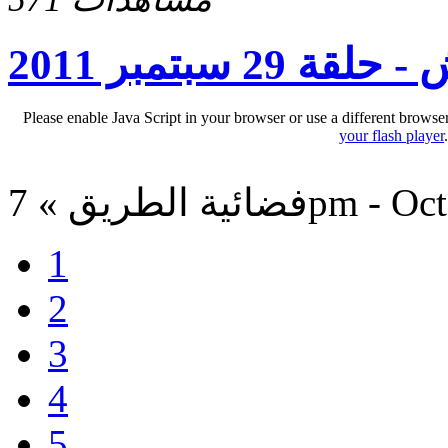
 29 سبتمبر 2011
Please enable Java Script in your browser or use a different browse
your flash player
7pm - Oct 1, 2011
1
2
3
4
5