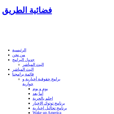
فضائية الطريق
الرئيسية
من نحن
جدول البرامج
البث المباشر
البث المباشر
قائمة برامجنا
برامج حقوقية أخبارية و
حوارية
يوم و يوم
أما بعد
احلم بالحرية
برنامج توتوك الاخبار
برنامج تحاليل اخبارية
Wake up America