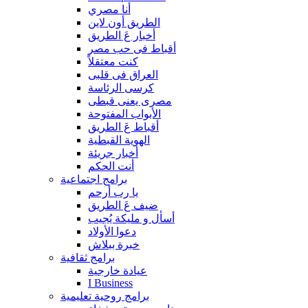
أنا مصري
الطريق أون لاين
أخبار عَ الطريق
أقباط فى حب مصر
كنت معتقلاً
العراق فى قلبى
كرسى الرئاسة
مصرى يعنى قبطى
الأبواب المفتوحة
أقباط عَ الطريق
الهوية القبطية
أخبار جريئة
أنت الحكم
برامج اجتماعية
يا رب أرحم
ضيف عَ الطريق
أسأل و مليكة يُجيب
دعوا الأولاد
خبرة ببلاش
برامج ثقافية
عيادة خارجية
I Business
برامج روحية تعليمية