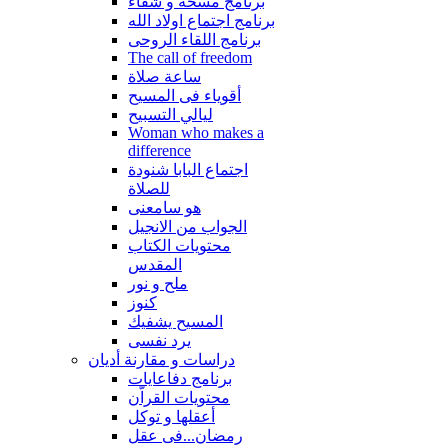
برنامج مسحة و شفاء
برنامج اجتماع اولاد الله
برنامج اللقاء الروحى
The call of freedom
ساعة صلاة
أقوياء فى المسيح
ليالي التسبيح
Woman who makes a
difference
اجتماع البابا شنودة
للصلاة
هو سامعنى
الجواب من الانجيل
محتويات الكتاب
المقدس
ملح و نور
كنوز
المسيح يشفيك
يرد نفسى
دراسات و مقارنة أديان
برنامج دفاعايات
محتويات القراّن
أعقلها و توكل
رمضان...فى عقل