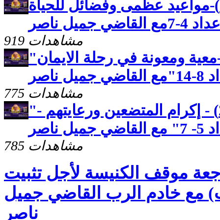
رسالة بطرس الثانية(2)-مواعيد عظمى وفضائل للحياة
جميل ناصر
919 مشاهدات
"رسالة بطرس الاولى(26)-معية ومعونة في رحلة الايمان
ناصر
775 مشاهدات
"رسالة بطرس الاولى (25) - إكرام المتضعين ورعايتهم -
ناصر
785 مشاهدات
جعة موقف الكنيسة لأجل تثبيت
ث) مع خادم الرب القاضي جميل
ناصر