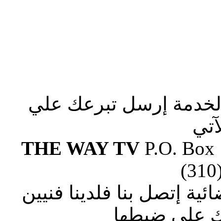
الخدمة إرسل تبرعك علي
آتي
THE WAY TV
P.O. Box
(310
ة إتصل بنا فلدينا فنيين
 علي ضبطها