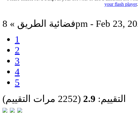
your flash player
ة الطريق » 8pm - Feb 23, 2024
1
2
3
4
5
التقييم:
2.9
(2252 مرات التقييم)