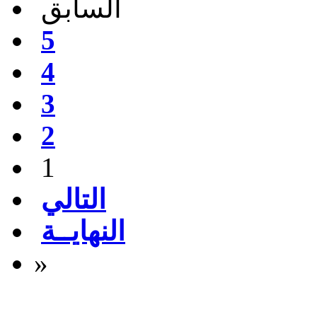
السابق
5
4
3
2
1
التالي
النهايــة
»