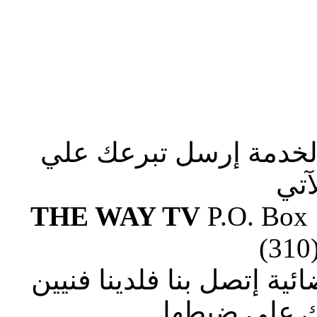
الخدمة إرسل تبرعك علي
آتي
THE WAY TV
P.O. Box
(310
ة إتصل بنا فلدينا فنيين
 علي ضبطها