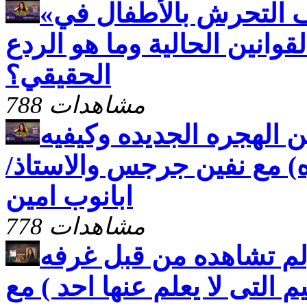
«أم الدنيا» يفتح ملف التحرش بالأطفال في
وانين الحالية وما هو الردع
الحقيقي؟
788 مشاهدات
ين الهجره الجديده وكيفيه
ه) مع نفين جرجس والاستاذ/
ابانوب امين
778 مشاهدات
 (لم تشاهده من قبل غرفه
م التى لا يعلم عنها احد ) مع